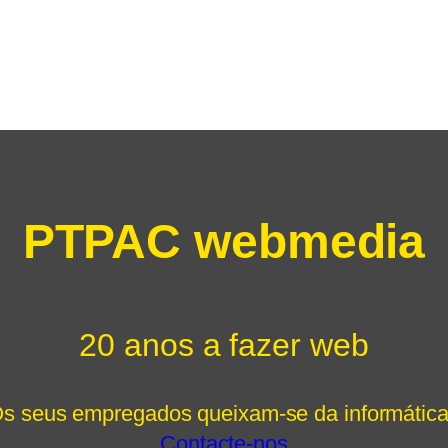
PTPAC webmedia
20 anos a fazer web
s seus empregados queixam-se da informátic
Contacte-nos