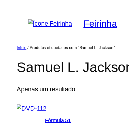
Saltar
para
Feirinha
o
conteúdo
Início
/ Produtos etiquetados com “Samuel L. Jackson”
Samuel L. Jackso
Apenas um resultado
Fórmula 51