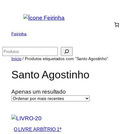
Saltar
para
o
conteúdo
Feirinha
Pesquisar
Início
/ Produtos etiquetados com “Santo Agostinho”
Santo Agostinho
Apenas um resultado
O LIVRE ARBÍTRIO 1ª