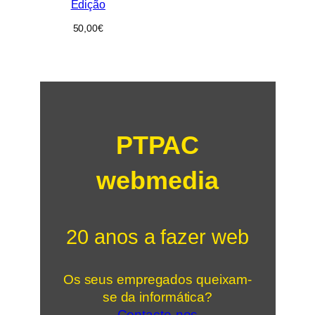
Edição
50,00
€
PTPAC
webmedia
20 anos a fazer web
Os seus empregados queixam-
se da informática?
Contacte-nos