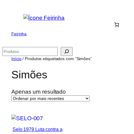
Saltar
para
o
conteúdo
Feirinha
Pesquisar
Início
/ Produtos etiquetados com “Simões”
Simões
Apenas um resultado
Selo 1979 Luta contra a