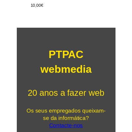
10,00
€
PTPAC
webmedia
20 anos a fazer web
Os seus empregados queixam-
se da informática?
Contacte-nos