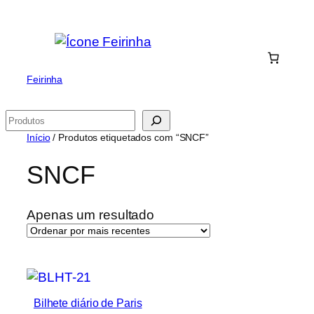
Saltar
para
o
conteúdo
Feirinha
Pesquisar
Início
/ Produtos etiquetados com “SNCF”
SNCF
Apenas um resultado
Bilhete diário de Paris