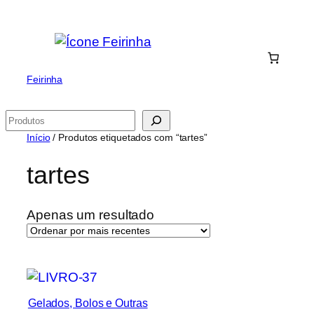
Saltar
para
o
conteúdo
Feirinha
Pesquisar
Início
/ Produtos etiquetados com “tartes”
tartes
Apenas um resultado
Gelados, Bolos e Outras