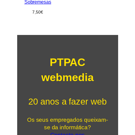
Sobremesas
7,50
€
PTPAC
webmedia
20 anos a fazer web
Os seus empregados queixam-
se da informática?
Contacte-nos