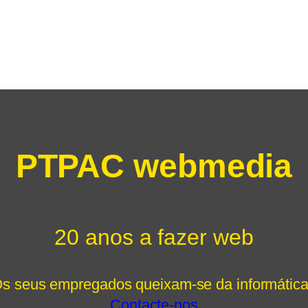
PTPAC webmedia
20 anos a fazer web
s seus empregados queixam-se da informátic
Contacte-nos