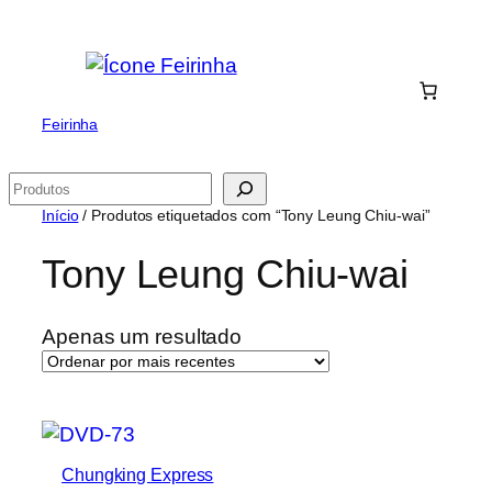
Saltar
para
o
conteúdo
Feirinha
Pesquisar
Início
/ Produtos etiquetados com “Tony Leung Chiu-wai”
Tony Leung Chiu-wai
Apenas um resultado
Chungking Express