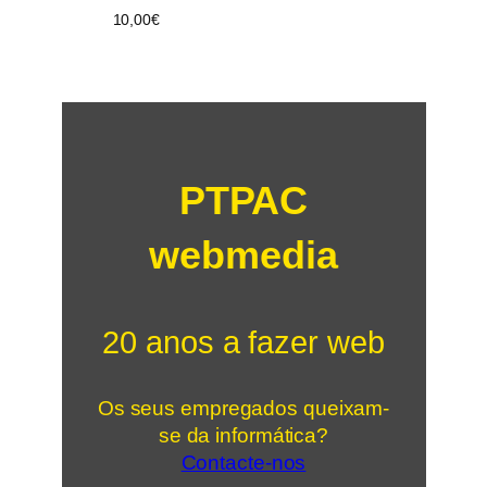
10,00
€
PTPAC
webmedia
20 anos a fazer web
Os seus empregados queixam-
se da informática?
Contacte-nos