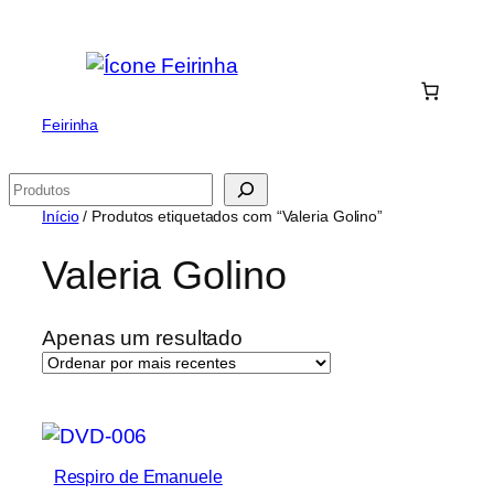
Saltar
para
o
conteúdo
Feirinha
Pesquisar
Início
/ Produtos etiquetados com “Valeria Golino”
Valeria Golino
Apenas um resultado
Respiro de Emanuele