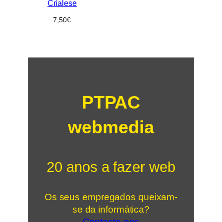
Crialese
7,50
€
PTPAC
webmedia
20 anos a fazer web
Os seus empregados queixam-
se da informática?
Contacte-nos