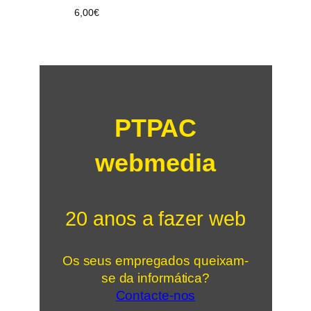
6,00
€
PTPAC
webmedia
20 anos a fazer web
Os seus empregados queixam-
se da informática?
Contacte-nos