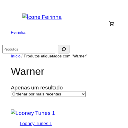
Saltar
para
o
conteúdo
Feirinha
Pesquisar
Início
/ Produtos etiquetados com “Warner”
Warner
Apenas um resultado
Looney Tunes 1