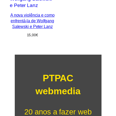
A nova violência e como
enfrentá-la de Wolfgang
Salewski e Peter Lanz
15,00
€
PTPAC
webmedia
20 anos a fazer web