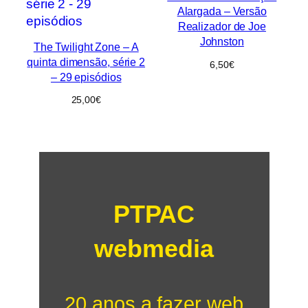
Alargada – Versão
Realizador de Joe
Johnston
The Twilight Zone – A
quinta dimensão, série 2
6,50
€
– 29 episódios
25,00
€
PTPAC
webmedia
20 anos a fazer web