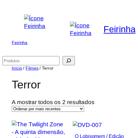
Saltar
para
o
Feirinha
conteúdo
Feirinha
Pesquisar
Início
/
Filmes
/ Terror
Terror
Ordenado
A mostrar todos os 2 resultados
por
mais
recentes
O Lobisomem / Edição