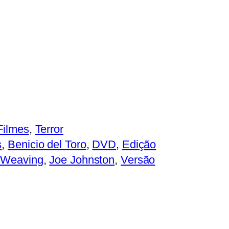
Filmes
, 
Terror
s
, 
Benicio del Toro
, 
DVD
, 
Edição
 Weaving
, 
Joe Johnston
, 
Versão