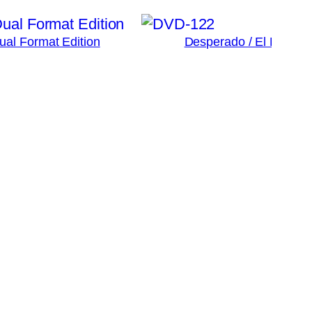
Dual Format Edition
Desperado / El Mariac
3
Ad