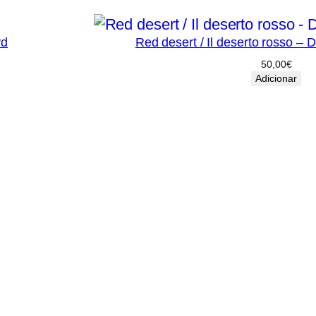
r
s
vd
Red desert / Il deserto rosso – 
ã
50,00
€
o
Adicionar
R
e
a
l
i
z
a
d
o
r
d