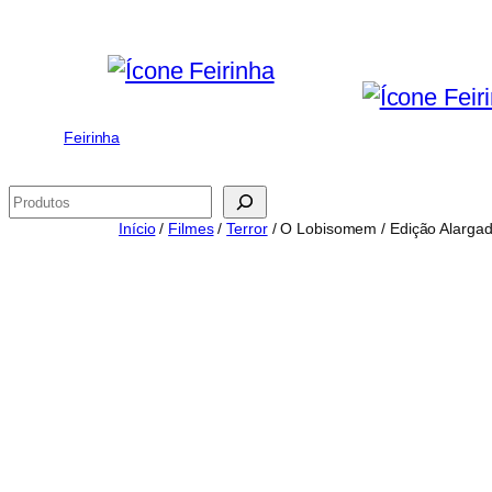
Saltar
para
o
conteúdo
Feirinha
Pesquisar
Início
/
Filmes
/
Terror
/ O Lobisomem / Edição Alargad