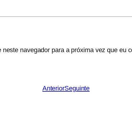
i
ç
ã
o
A
l
e neste navegador para a próxima vez que eu c
a
r
g
a
Anterior
Seguinte
d
a
–
V
e