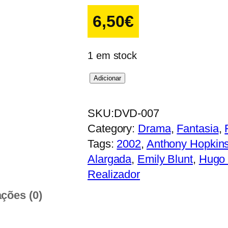
6,50
€
1 em stock
Q
Adicionar
u
a
SKU:
DVD-007
n
Category:
Drama
, 
Fantasia
, 
t
Tags:
2002
, 
Anthony Hopkin
i
Alargada
, 
Emily Blunt
, 
Hugo
d
Realizador
a
ações (0)
d
e