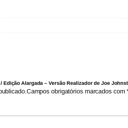
d
e
O
L
o
b
i
s
o
m
 / Edição Alargada – Versão Realizador de Joe Johns
e
publicado.
Campos obrigatórios marcados com
m
/
E
d