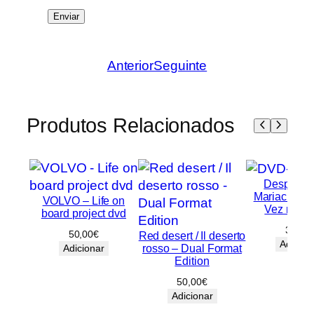
Anterior
Seguinte
Produtos Relacionados
Desperado
Mariachi / 
VOLVO – Life on
Vez no M
board project dvd
30,00
50,00
€
Red desert / Il deserto
Adicion
rosso – Dual Format
Adicionar
Edition
50,00
€
Adicionar