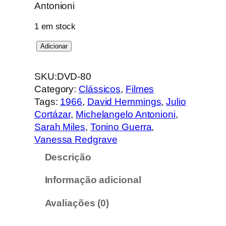
Antonioni
1 em stock
Q
Adicionar
u
a
SKU:
DVD-80
n
Category:
Clássicos
, 
Filmes
t
Tags:
1966
, 
David Hemmings
, 
Julio
i
Cortázar
, 
Michelangelo Antonioni
, 
d
Sarah Miles
, 
Tonino Guerra
, 
a
Vanessa Redgrave
d
Descrição
e
d
Informação adicional
e
B
Avaliações (0)
l
o