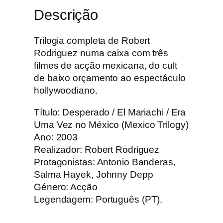
e
Descrição
s
p
e
Trilogia completa de Robert
r
Rodriguez numa caixa com três
a
filmes de acção mexicana, do cult
d
de baixo orçamento ao espectáculo
o
hollywoodiano.
/
Título: Desperado / El Mariachi / Era
E
Uma Vez no México (Mexico Trilogy)
l
Ano: 2003
M
Realizador: Robert Rodriguez
a
Protagonistas: Antonio Banderas,
r
Salma Hayek, Johnny Depp
i
Género: Acção
a
Legendagem: Português (PT).
c
h