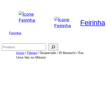
Saltar
para
o
Feirinha
conteúdo
Feirinha
Pesquisar
Início
/
Filmes
/ Desperado / El Mariachi / Era
Uma Vez no México