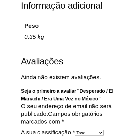
i
Informação adicional
/
E
r
Peso
a
0,35 kg
U
m
a
Avaliações
V
e
Ainda não existem avaliações.
z
n
Seja o primeiro a avaliar “Desperado / El
o
Mariachi / Era Uma Vez no México”
M
O seu endereço de email não será
é
publicado.
Campos obrigatórios
x
marcados com
*
i
c
A sua classificação
*