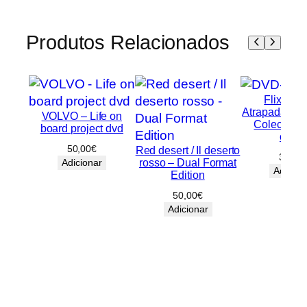
Produtos Relacionados
FlixBox
Atrapada, Ide
VOLVO – Life on
Coleciona
board project dvd
osso
50,00
€
Red desert / Il deserto
30,00
rosso – Dual Format
Adicionar
Adicion
Edition
50,00
€
Adicionar