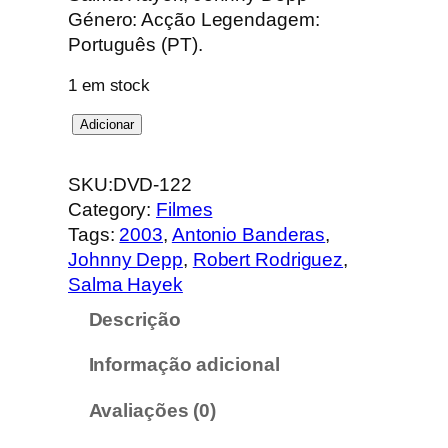
Género: Acção Legendagem:
Português (PT).
1 em stock
Q
Adicionar
u
a
SKU:
DVD-122
n
Category:
Filmes
t
Tags:
2003
, 
Antonio Banderas
, 
i
Johnny Depp
, 
Robert Rodriguez
, 
d
Salma Hayek
a
Descrição
d
e
Informação adicional
d
e
Avaliações (0)
D