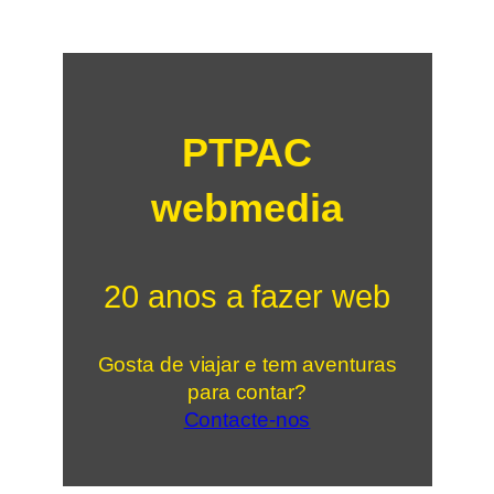
PTPAC
webmedia
20 anos a fazer web
Gosta de viajar e tem aventuras
para contar?
Contacte-nos