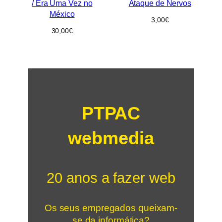
/ Era Uma Vez no
Ataque de Nervos
México
3,00
€
30,00
€
PTPAC
webmedia
20 anos a fazer web
Os seus empregados queixam-
se da informática?