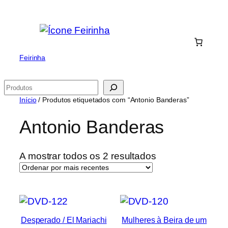
Saltar
para
o
conteúdo
Feirinha
Pesquisar
Início
/ Produtos etiquetados com “Antonio Banderas”
Antonio Banderas
Ordenado
A mostrar todos os 2 resultados
por
mais
recentes
Desperado / El Mariachi
Mulheres à Beira de um