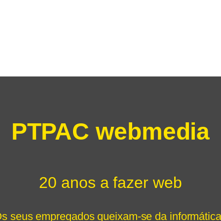
PTPAC webmedia
20 anos a fazer web
s seus empregados queixam-se da informátic