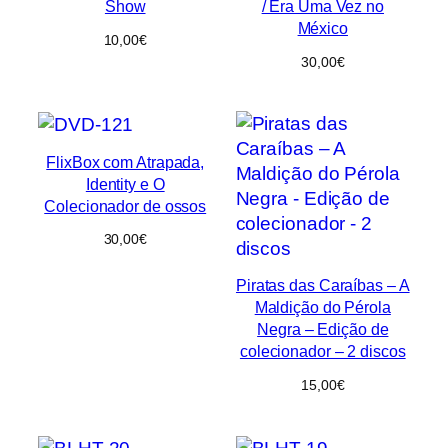
Show
/ Era Uma Vez no
México
10,00
€
30,00
€
FlixBox com Atrapada,
Identity e O
Colecionador de ossos
30,00
€
Piratas das Caraíbas – A
Maldição do Pérola
Negra – Edição de
colecionador – 2 discos
15,00
€