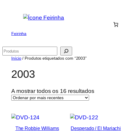
Saltar
para
o
conteúdo
Feirinha
Pesquisar
Início
/ Produtos etiquetados com “2003”
2003
Ordenado
A mostrar todos os 16 resultados
por
mais
recentes
The Robbie Williams
Desperado / El Mariachi