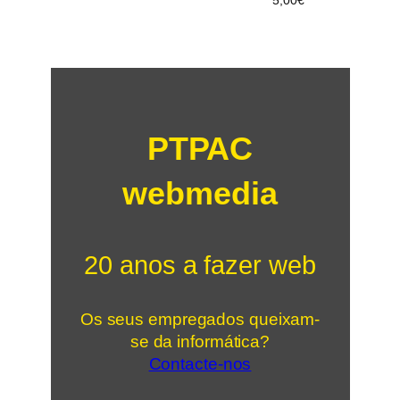
PTPAC
webmedia
20 anos a fazer web
Os seus empregados queixam-
se da informática?
Contacte-nos