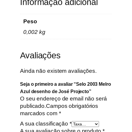
e
Informação adicional
S
e
Peso
l
o
0,002 kg
2
0
0
Avaliações
3
M
Ainda não existem avaliações.
e
l
Seja o primeiro a avaliar “Selo 2003 Melro
r
Azul desenho de José Projecto”
o
O seu endereço de email não será
A
publicado.
Campos obrigatórios
z
marcados com
*
u
A sua classificação
*
l
A sua avaliação sobre o produto
*