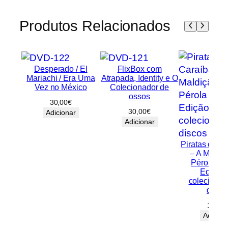
c
t
Produtos Relacionados
o
Desperado / El
FlixBox com
Mariachi / Era Uma
Atrapada, Identity e O
Vez no México
Colecionador de
ossos
30,00
€
30,00
€
Adicionar
Adicionar
Piratas das 
– A Maldiç
Pérola Ne
Edição
colecionad
disco
15,00
Adicion