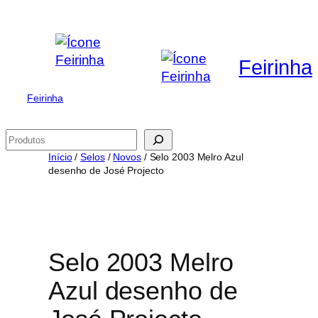
Saltar
para
o
Feirinha
conteúdo
Feirinha
Pesquisar
Início
/
Selos
/
Novos
/ Selo 2003 Melro Azul
desenho de José Projecto
Selo 2003 Melro
Azul desenho de