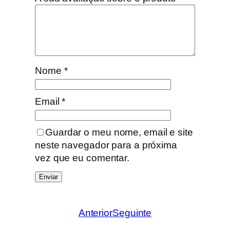
d
e
s
e
n
h
Nome
*
o
d
Email
*
e
J
o
Guardar o meu nome, email e site
s
neste navegador para a próxima
é
vez que eu comentar.
P
r
o
j
Anterior
Seguinte
e