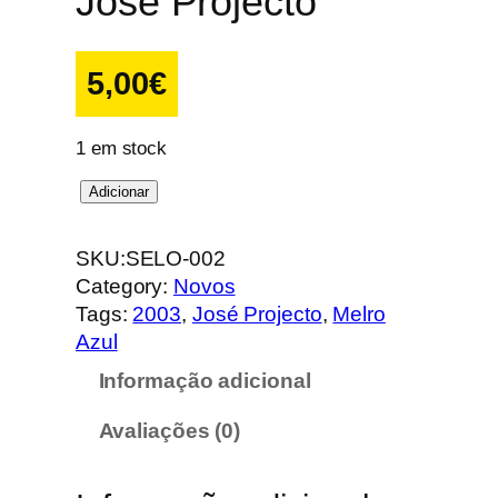
José Projecto
5,00
€
1 em stock
Q
Adicionar
u
a
SKU:
SELO-002
n
Category:
Novos
t
Tags:
2003
, 
José Projecto
, 
Melro
i
Azul
d
Informação adicional
a
d
Avaliações (0)
e
d