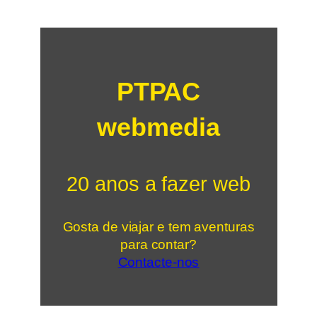
PTPAC
webmedia
20 anos a fazer web
Gosta de viajar e tem aventuras
para contar?
Contacte-nos