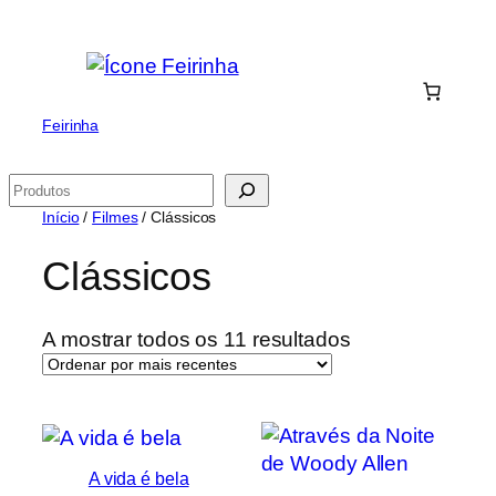
Saltar
para
o
conteúdo
Feirinha
Pesquisar
Início
/
Filmes
/ Clássicos
Clássicos
Ordenado
A mostrar todos os 11 resultados
por
mais
recentes
A vida é bela