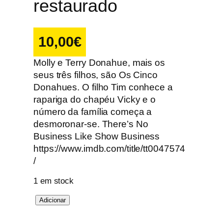
restaurado
10,00
€
Molly e Terry Donahue, mais os
seus três filhos, são Os Cinco
Donahues. O filho Tim conhece a
rapariga do chapéu Vicky e o
número da família começa a
desmoronar-se. There’s No
Business Like Show Business
https://www.imdb.com/title/tt0047574
/
1 em stock
Q
Adicionar
u