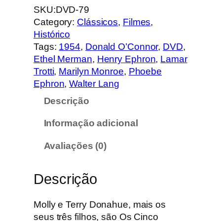
a
SKU:
DVD-79
n
Category:
Clássicos
, 
Filmes
, 
t
Histórico
i
Tags:
1954
, 
Donald O’Connor
, 
DVD
, 
d
Ethel Merman
, 
Henry Ephron
, 
Lamar
a
Trotti
, 
Marilyn Monroe
, 
Phoebe
d
Ephron
, 
Walter Lang
e
Descrição
d
e
Informação adicional
P
a
Avaliações (0)
r
a
Descrição
d
a
d
Molly e Terry Donahue, mais os
e
seus três filhos, são Os Cinco