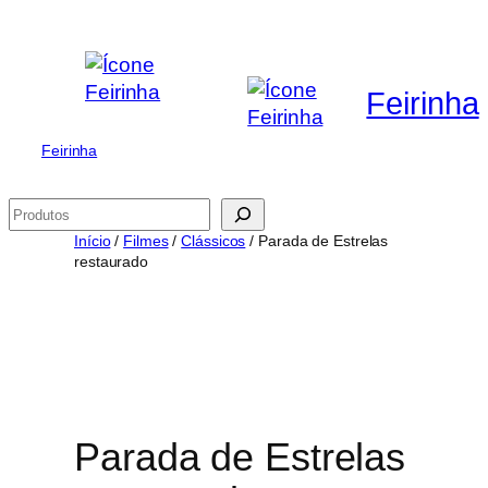
Saltar
para
o
Feirinha
conteúdo
Feirinha
Pesquisar
Início
/
Filmes
/
Clássicos
/ Parada de Estrelas
restaurado
Parada de Estrelas