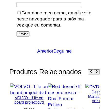
Guardar o meu nome, email e site
neste navegador para a próxima
vez que eu comentar.
Anterior
Seguinte
Produtos Relacionados
Desperado
Mariachi / 
VOLVO – Life on
Vez no M
board project dvd
30,00