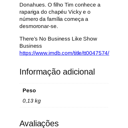
E
Donahues. O filho Tim conhece a
s
rapariga do chapéu Vicky e o
t
número da família começa a
r
desmoronar-se.
e
There’s No Business Like Show
l
Business
a
https://www.imdb.com/title/tt0047574/
s
r
e
Informação adicional
s
t
a
Peso
u
0,13 kg
r
a
d
Avaliações
o