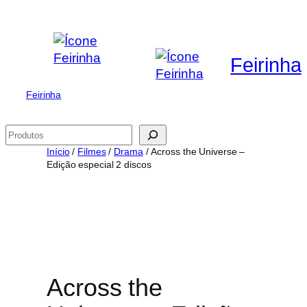
Saltar
para
o
Feirinha
conteúdo
Feirinha
Pesquisar
Início
/
Filmes
/
Drama
/ Across the Universe –
Edição especial 2 discos
Across the