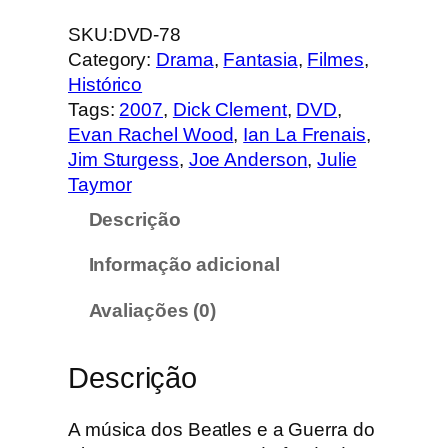
u
a
SKU:
DVD-78
n
Category:
Drama
, 
Fantasia
, 
Filmes
, 
t
Histórico
i
Tags:
2007
, 
Dick Clement
, 
DVD
, 
d
Evan Rachel Wood
, 
Ian La Frenais
, 
a
Jim Sturgess
, 
Joe Anderson
, 
Julie
d
Taymor
e
Descrição
d
e
Informação adicional
A
c
Avaliações (0)
r
o
Descrição
s
s
t
A música dos Beatles e a Guerra do