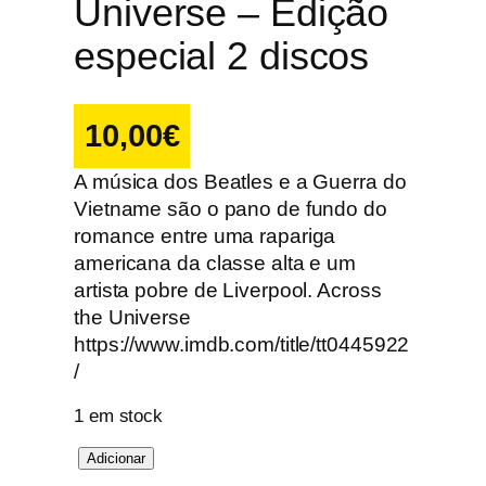
Universe – Edição
especial 2 discos
10,00
€
A música dos Beatles e a Guerra do
Vietname são o pano de fundo do
romance entre uma rapariga
americana da classe alta e um
artista pobre de Liverpool. Across
the Universe
https://www.imdb.com/title/tt0445922
/
1 em stock
Q
Adicionar