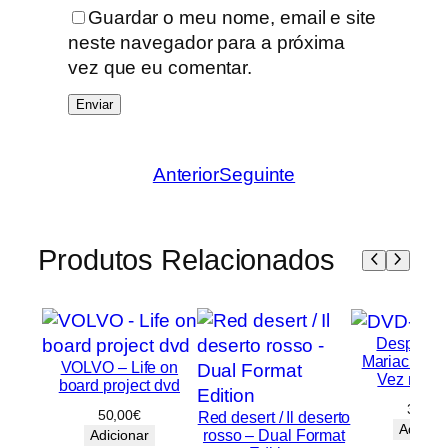
Guardar o meu nome, email e site
neste navegador para a próxima
vez que eu comentar.
Anterior
Seguinte
Produtos Relacionados
Desperado
Mariachi / 
VOLVO – Life on
Vez no M
board project dvd
30,00
50,00
€
Red desert / Il deserto
Adicion
rosso – Dual Format
Adicionar