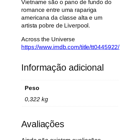
h
Vietname são o pano de fundo do
e
romance entre uma rapariga
U
americana da classe alta e um
n
artista pobre de Liverpool.
i
Across the Universe
v
https://www.imdb.com/title/tt0445922/
e
r
s
Informação adicional
e
–
E
Peso
d
0,322 kg
i
ç
ã
Avaliações
o
e