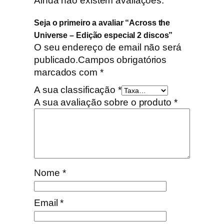
Ainda não existem avaliações.
s
p
Seja o primeiro a avaliar “Across the
e
Universe – Edição especial 2 discos”
c
O seu endereço de email não será
i
publicado.
Campos obrigatórios
a
marcados com
*
l
2
A sua classificação
*
d
A sua avaliação sobre o produto
*
i
s
c
o
s
Nome
*
Email
*