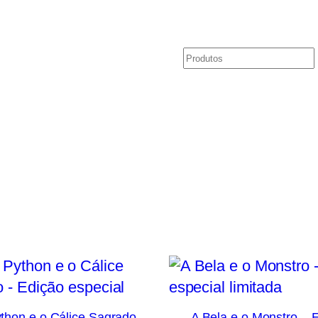
Pesquisar
o
thon e o Cálice Sagrado –
A Bela e o Monstro – 