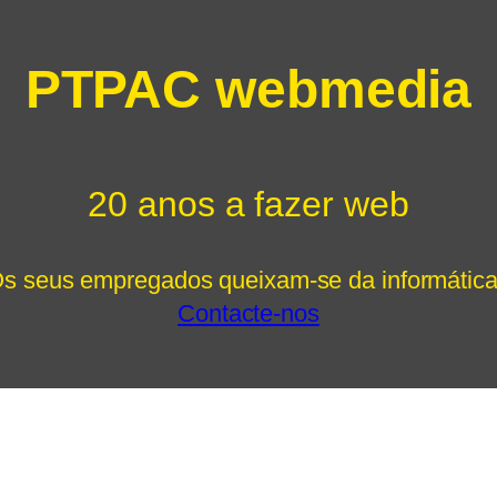
PTPAC webmedia
20 anos a fazer web
s seus empregados queixam-se da informátic
Contacte-nos