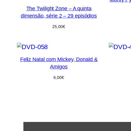
The Twilight Zone – A quinta
dimensão, série 2 – 29 episódios
25,00
€
Feliz Natal com Mickey, Donald &
Amigos
6,00
€