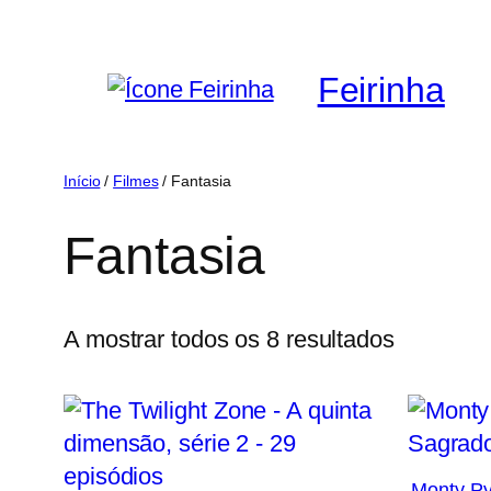
Saltar
para
Feirinha
o
conteúdo
Início
/
Filmes
/ Fantasia
Fantasia
Ordenad
A mostrar todos os 8 resultados
por
mais
recentes
Monty Py