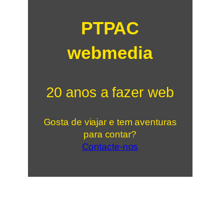
PTPAC
webmedia
20 anos a fazer web
Gosta de viajar e tem aventuras
para contar?
Contacte-nos