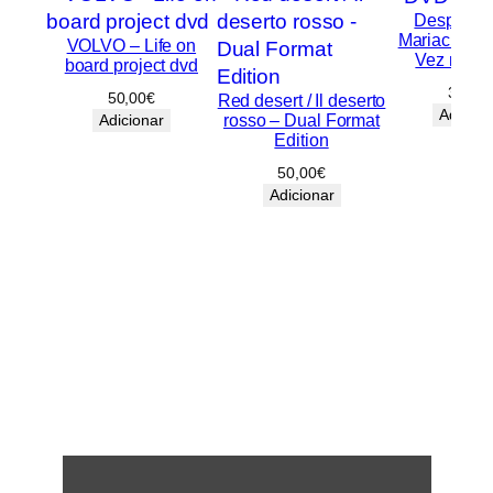
Desperado
Mariachi / 
VOLVO – Life on
Vez no M
board project dvd
30,00
50,00
€
Red desert / Il deserto
Adicion
rosso – Dual Format
Adicionar
Edition
50,00
€
Adicionar