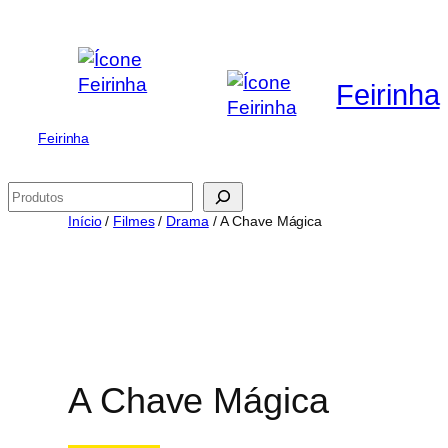
Saltar
para
o
Feirinha
conteúdo
Feirinha
Pesquisar
Início
/
Filmes
/
Drama
/ A Chave Mágica
A Chave Mágica