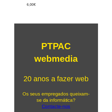
6,00
€
PTPAC
webmedia
20 anos a fazer web
Os seus empregados queixam-
se da informática?
Contacte-nos