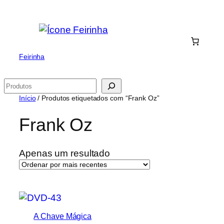
Saltar
para
o
conteúdo
Feirinha
Pesquisar
Início
/ Produtos etiquetados com “Frank Oz”
Frank Oz
Apenas um resultado
A Chave Mágica