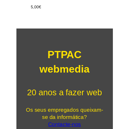
5,00
€
PTPAC
webmedia
20 anos a fazer web
Os seus empregados queixam-
se da informática?
Contacte-nos