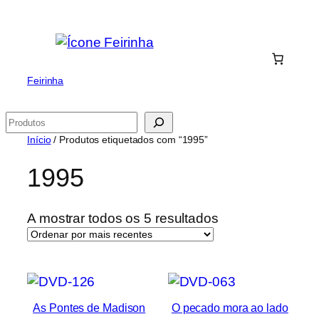
Saltar
para
o
conteúdo
Feirinha
Pesquisar
Início
/ Produtos etiquetados com “1995”
1995
Ordenado
A mostrar todos os 5 resultados
por
mais
recentes
As Pontes de Madison
O pecado mora ao lado