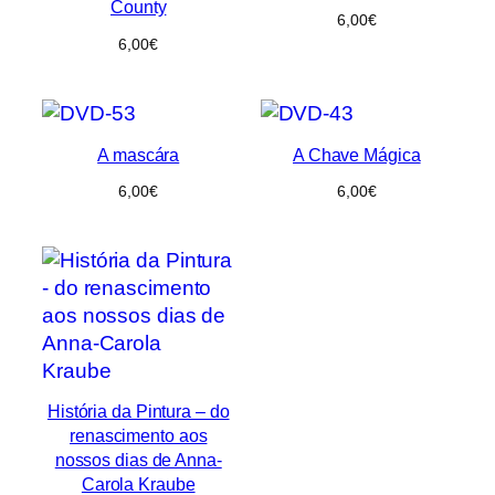
County
6,00
€
6,00
€
A mascára
A Chave Mágica
6,00
€
6,00
€
História da Pintura – do
renascimento aos
nossos dias de Anna-
Carola Kraube