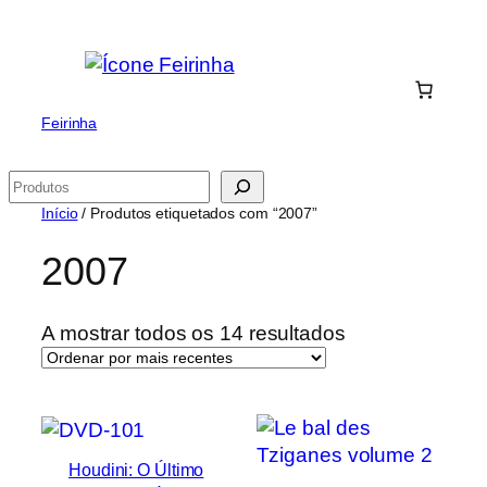
Saltar
para
o
conteúdo
Feirinha
Pesquisar
Início
/ Produtos etiquetados com “2007”
2007
Ordenado
A mostrar todos os 14 resultados
por
mais
recentes
Houdini: O Último