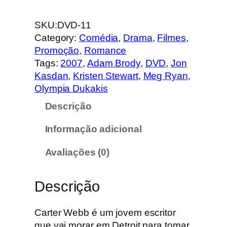
u
a
SKU:
DVD-11
n
Category:
Comédia
, 
Drama
, 
Filmes
, 
t
Promoção
, 
Romance
i
Tags:
2007
, 
Adam Brody
, 
DVD
, 
Jon
d
Kasdan
, 
Kristen Stewart
, 
Meg Ryan
, 
a
Olympia Dukakis
d
Descrição
e
d
Informação adicional
e
N
Avaliações (0)
o
M
Descrição
u
n
d
Carter Webb é um jovem escritor
o
que vai morar em Detroit para tomar