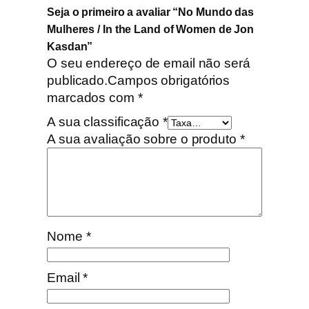
Seja o primeiro a avaliar “No Mundo das
a
Mulheres / In the Land of Women de Jon
n
Kasdan”
d
O seu endereço de email não será
o
publicado.
Campos obrigatórios
f
marcados com
*
W
o
A sua classificação
*
m
A sua avaliação sobre o produto
*
e
n
d
e
J
Nome
*
o
n
K
Email
*
a
s