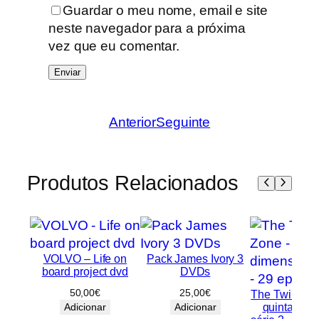
Guardar o meu nome, email e site
d
neste navegador para a próxima
a
vez que eu comentar.
n
Anterior
Seguinte
Produtos Relacionados
VOLVO – Life on
Pack James Ivory 3
board project dvd
DVDs
50,00
€
25,00
€
The Twilight 
quinta dim
Adicionar
Adicionar