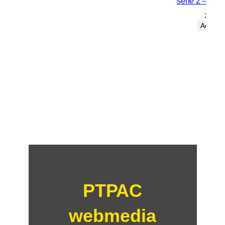
série 2 – 29 
25,00
Adicion
PTPAC
webmedia