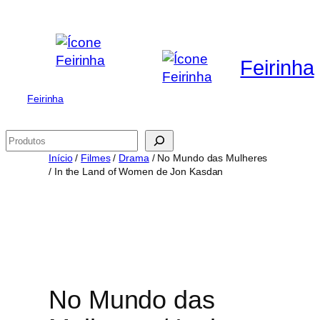
Saltar
para
o
Feirinha
conteúdo
Feirinha
Pesquisar
Início
/
Filmes
/
Drama
/ No Mundo das Mulheres
/ In the Land of Women de Jon Kasdan
No Mundo das