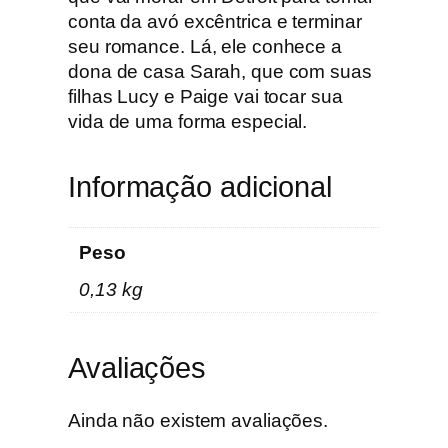
d
conta da avó excêntrica e terminar
a
seu romance. Lá, ele conhece a
s
dona de casa Sarah, que com suas
M
filhas Lucy e Paige vai tocar sua
u
vida de uma forma especial.
l
h
Informação adicional
e
r
e
Peso
s
0,13 kg
/
I
n
Avaliações
t
h
e
Ainda não existem avaliações.
L