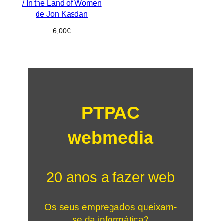
/ In the Land of Women
de Jon Kasdan
6,00
€
PTPAC
webmedia
20 anos a fazer web
Os seus empregados queixam-
se da informática?