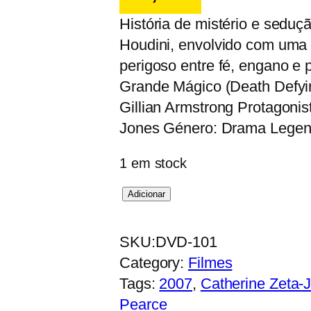
História de mistério e seduçã
Houdini, envolvido com uma
perigoso entre fé, engano e p
Grande Mágico (Death Defyin
Gillian Armstrong Protagonis
Jones Género: Drama Legen
1 em stock
Q
Adicionar
u
a
SKU:
DVD-101
n
Category:
Filmes
t
Tags:
2007
, 
Catherine Zeta-
i
Pearce