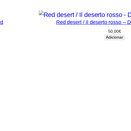
vd
Red desert / Il deserto rosso – 
50,00
€
Adicionar