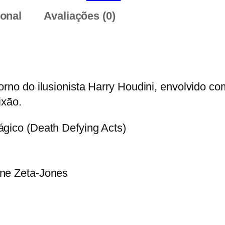
d
ional
Avaliações (0)
a
d
e
d
e
torno do ilusionista Harry Houdini, envolvido
H
ixão.
o
u
ágico (Death Defying Acts)
d
i
n
ine Zeta-Jones
i
:
O