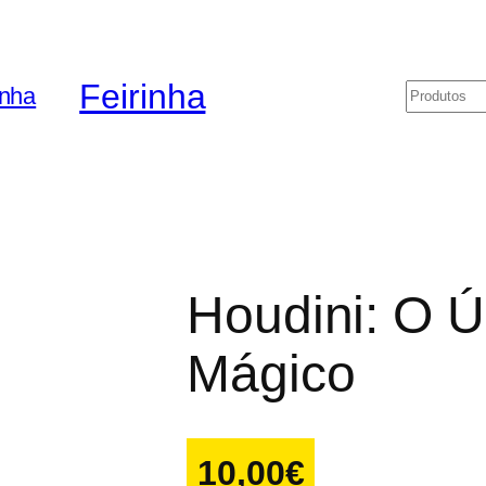
Feirinha
Pesquis
Houdini: O Ú
Mágico
10,00
€