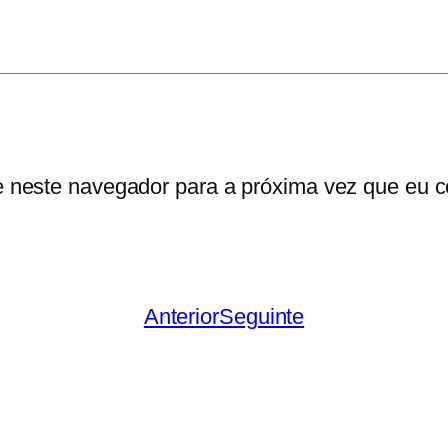
i
c
o
e neste navegador para a próxima vez que eu c
Anterior
Seguinte