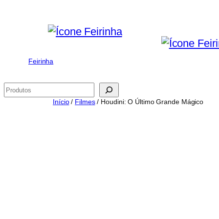
Saltar
para
o
conteúdo
Feirinha
Pesquisar
Início
/
Filmes
/ Houdini: O Último Grande Mágico