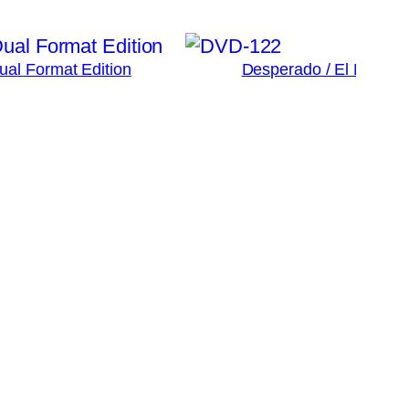
Dual Format Edition
Desperado / El Mariac
3
Ad