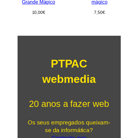
Grande Mágico
mágico
10,00
€
7,50
€
PTPAC
webmedia
20 anos a fazer web
Os seus empregados queixam-
se da informática?
Contacte-nos