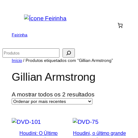
Saltar
para
o
conteúdo
Feirinha
Pesquisar
Início
/ Produtos etiquetados com “Gillian Armstrong”
Gillian Armstrong
Ordenado
A mostrar todos os 2 resultados
por
mais
recentes
Houdini: O Último
Houdini, o último grande