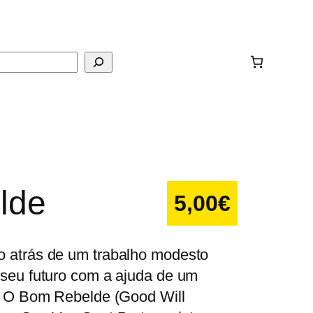
ar
lde
5,00
€
o atrás de um trabalho modesto
 seu futuro com a ajuda de um
o: O Bom Rebelde (Good Will