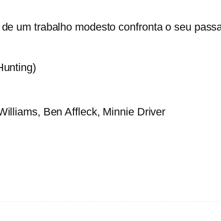
d
e
 de um trabalho modesto confronta o seu passa
O
B
o
Hunting)
m
R
e
illiams, Ben Affleck, Minnie Driver
b
e
l
d
e