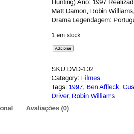
Hunting) Ano: 1997 Realizad
Matt Damon, Robin Williams,
Drama Legendagem: Portugu
1 em stock
Q
Adicionar
u
a
SKU:
DVD-102
n
Category:
Filmes
t
Tags:
1997
, 
Ben Affleck
, 
Gus
i
Driver
, 
Robin Williams
d
ional
Avaliações (0)
a
d
e