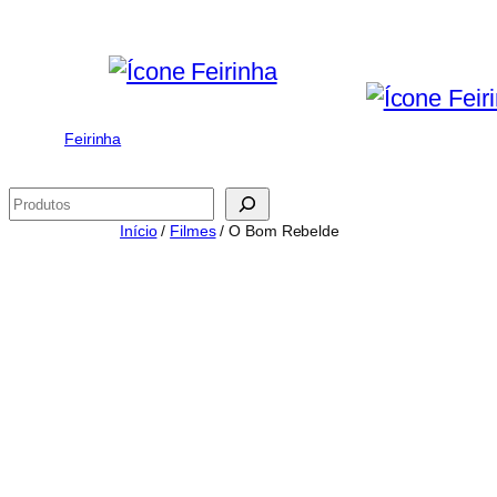
Saltar
para
o
conteúdo
Feirinha
Pesquisar
Início
/
Filmes
/ O Bom Rebelde