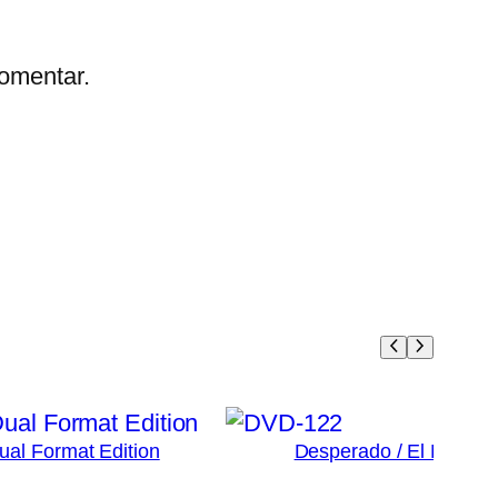
omentar.
Dual Format Edition
Desperado / El Mariac
3