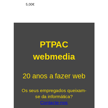
5,00
€
PTPAC
webmedia
20 anos a fazer web
Os seus empregados queixam-
se da informática?
Contacte-nos