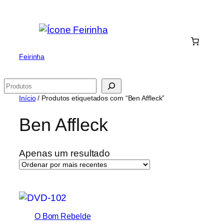
Saltar
para
o
conteúdo
Feirinha
Pesquisar
Início
/ Produtos etiquetados com “Ben Affleck”
Ben Affleck
Apenas um resultado
O Bom Rebelde