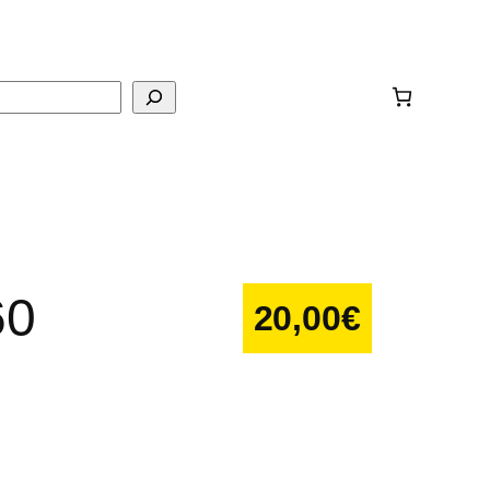
ar
60
20,00
€