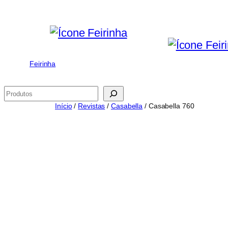
Saltar
para
o
conteúdo
Feirinha
Pesquisar
Início
/
Revistas
/
Casabella
/ Casabella 760