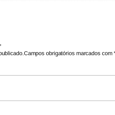
b
e
l
l
a
7
”
6
publicado.
Campos obrigatórios marcados com
0