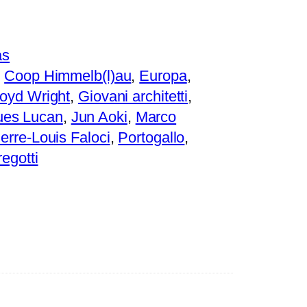
as
, 
Coop Himmelb(l)au
, 
Europa
, 
loyd Wright
, 
Giovani architetti
, 
ues Lucan
, 
Jun Aoki
, 
Marco
ierre-Louis Faloci
, 
Portogallo
, 
regotti