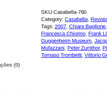
u
a
SKU:
Casabella-760
n
Category:
Casabella
, 
Revist
t
Tags:
2007
, 
Chiara Baglione
i
Francesca Chiorino
, 
Frank L
d
Guggenheim Museum
, 
Jacq
a
Mufazzani
, 
Peter Zumthor
, 
P
d
Tomaso Trombetti
, 
Vittorio G
e
ações (0)
d
e
C
a
s
a