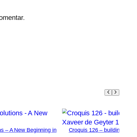
omentar.
ns – A New Beginning in
Croquis 126 – building in 
Geyter