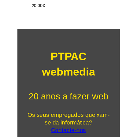
20,00
€
PTPAC
webmedia
20 anos a fazer web
Os seus empregados queixam-
se da informática?
Contacte-nos