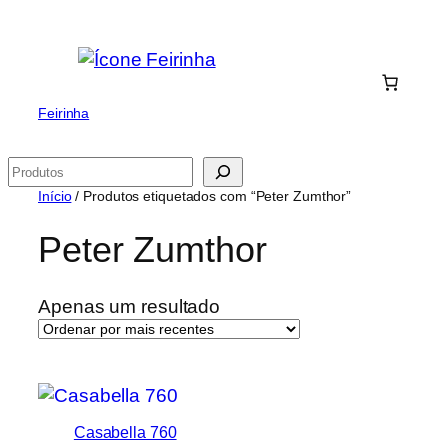
Saltar
para
o
conteúdo
Feirinha
Pesquisar
Início
/ Produtos etiquetados com “Peter Zumthor”
Peter Zumthor
Apenas um resultado
Casabella 760