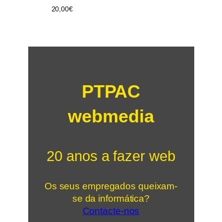
20,00
€
PTPAC
webmedia
20 anos a fazer web
Os seus empregados queixam-
se da informática?
Contacte-nos