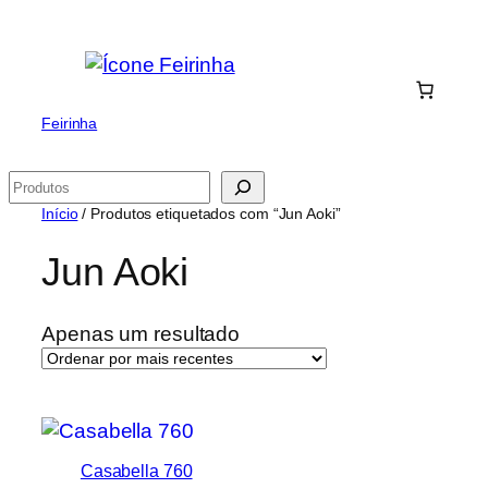
Saltar
para
o
conteúdo
Feirinha
Pesquisar
Início
/ Produtos etiquetados com “Jun Aoki”
Jun Aoki
Apenas um resultado
Casabella 760