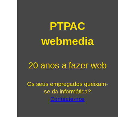
PTPAC
webmedia
20 anos a fazer web
Os seus empregados queixam-
se da informática?
Contacte-nos