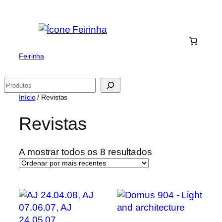
Saltar
para
o
conteúdo
Feirinha
Pesquisar
Início
/ Revistas
Revistas
Ordenado
A mostrar todos os 8 resultados
por
mais
recentes