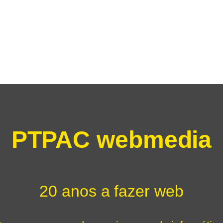
PTPAC webmedia
20 anos a fazer web