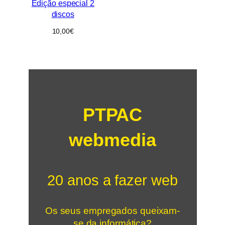
Edição especial 2
discos
10,00
€
PTPAC
webmedia
20 anos a fazer web
Os seus empregados queixam-
se da informática?