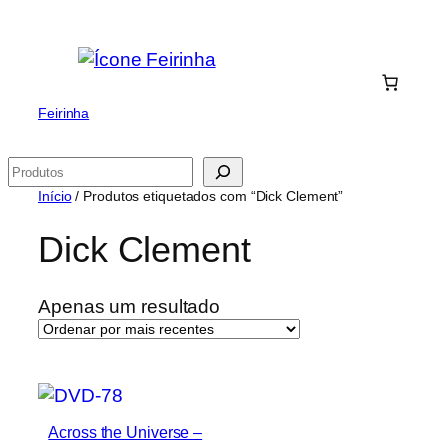
Saltar
para
o
conteúdo
Feirinha
Pesquisar
Início
/ Produtos etiquetados com “Dick Clement”
Dick Clement
Apenas um resultado
Across the Universe –