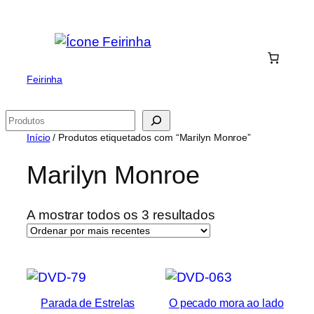
Saltar
para
o
conteúdo
Feirinha
Pesquisar
Início
/ Produtos etiquetados com “Marilyn Monroe”
Marilyn Monroe
Ordenado
A mostrar todos os 3 resultados
por
mais
recentes
Parada de Estrelas
O pecado mora ao lado