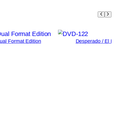
Dual Format Edition
Desperado / El Mariac
3
Ad