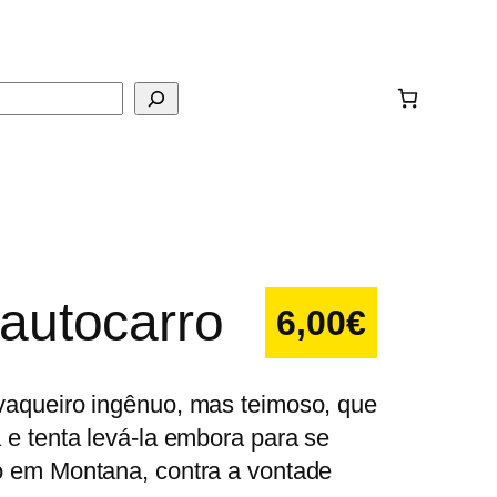
ar
autocarro
6,00
€
vaqueiro ingênuo, mas teimoso, que
 e tenta levá-la embora para se
o em Montana, contra a vontade