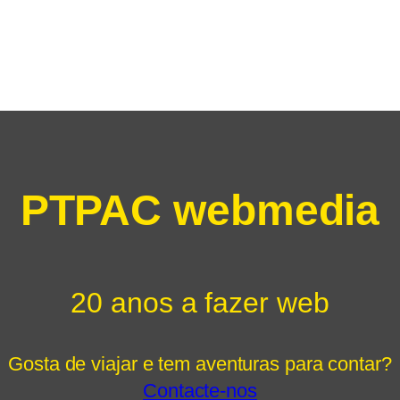
PTPAC webmedia
20 anos a fazer web
Gosta de viajar e tem aventuras para contar?
Contacte-nos