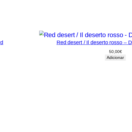
vd
Red desert / Il deserto rosso – 
50,00
€
Adicionar