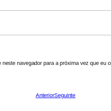
r
r
o
e neste navegador para a próxima vez que eu c
Anterior
Seguinte