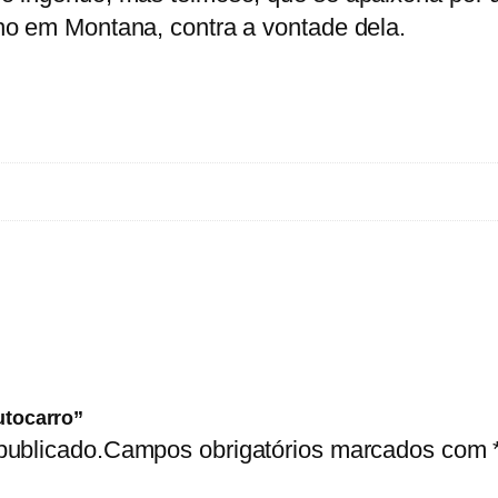
P
ho em Montana, contra a vontade dela.
a
r
a
g
e
m
d
e
a
u
t
o
utocarro”
publicado.
Campos obrigatórios marcados com
c
a