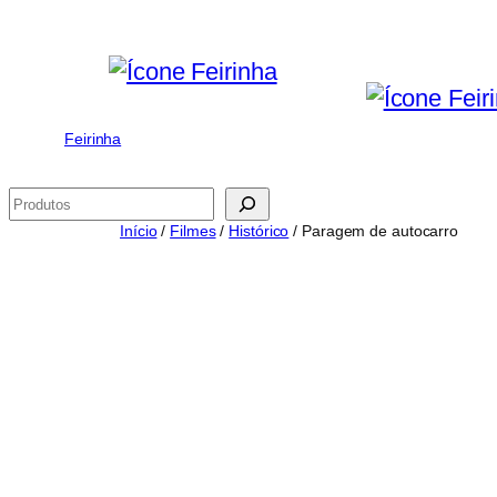
Saltar
para
o
conteúdo
Feirinha
Pesquisar
Início
/
Filmes
/
Histórico
/ Paragem de autocarro