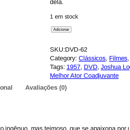
dela.
1 em stock
Q
Adicionar
u
a
SKU:
DVD-62
n
Category:
Clássicos
, 
Filmes
,
t
Tags:
1957
, 
DVD
, 
Joshua L
i
Melhor Ator Coadjuvante
d
ional
Avaliações (0)
a
d
e
d
e
o ingênuo, mas teimoso, que se apaixona por u