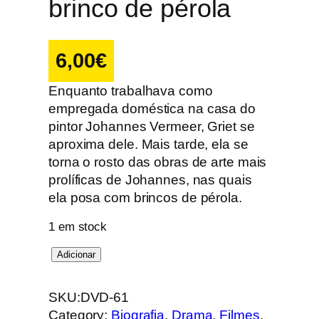
brinco de pérola
6,00
€
Enquanto trabalhava como
empregada doméstica na casa do
pintor Johannes Vermeer, Griet se
aproxima dele. Mais tarde, ela se
torna o rosto das obras de arte mais
prolíficas de Johannes, nas quais
ela posa com brincos de pérola.
1 em stock
Q
Adicionar
u
a
SKU:
DVD-61
n
Category:
Biografia
, 
Drama
, 
Filmes
, 