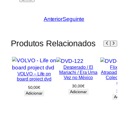
Anterior
Seguinte
Produtos Relacionados
Desperado / El
FlixBox
Mariachi / Era Uma
Atrapada, Ide
VOLVO – Life on
Vez no México
Coleciona
board project dvd
osso
30,00
€
50,00
€
30,00
Adicionar
Adicionar
Adicion