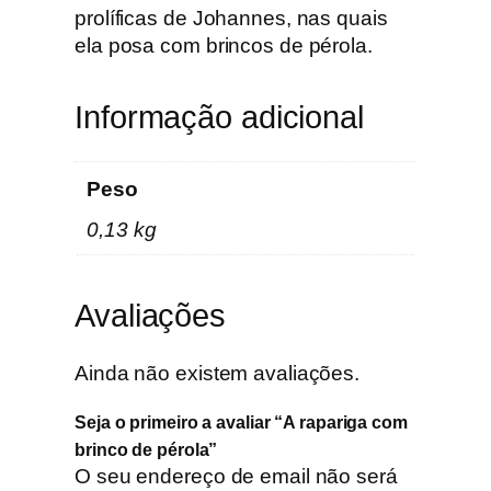
o
prolíficas de Johannes, nas quais
m
ela posa com brincos de pérola.
b
r
Informação adicional
i
n
c
Peso
o
0,13 kg
d
e
p
Avaliações
é
r
o
Ainda não existem avaliações.
l
Seja o primeiro a avaliar “A rapariga com
a
brinco de pérola”
O seu endereço de email não será