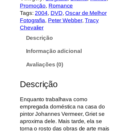
t
Promoção
, 
Romance
i
Tags:
2004
, 
DVD
, 
Oscar de Melhor
d
Fotografia
, 
Peter Webber
, 
Tracy
a
Chevalier
d
Descrição
e
d
Informação adicional
e
A
Avaliações (0)
r
a
Descrição
p
a
r
Enquanto trabalhava como
i
empregada doméstica na casa do
g
pintor Johannes Vermeer, Griet se
a
aproxima dele. Mais tarde, ela se
c
torna o rosto das obras de arte mais