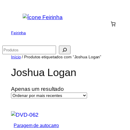
Saltar
para
o
conteúdo
Feirinha
Pesquisar
Início
/ Produtos etiquetados com “Joshua Logan”
Joshua Logan
Apenas um resultado
Paragem de autocarro