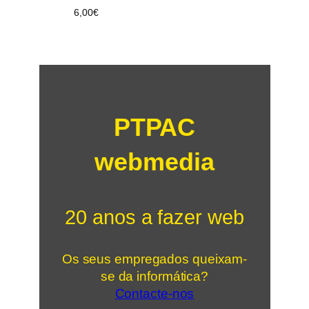
6,00
€
PTPAC
webmedia
20 anos a fazer web
Os seus empregados queixam-
se da informática?
Contacte-nos