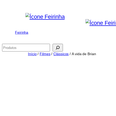
Saltar
para
o
conteúdo
Feirinha
Pesquisar
Início
/
Filmes
/
Clássicos
/ A vida de Brian