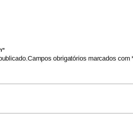
a
n
n”
publicado.
Campos obrigatórios marcados com