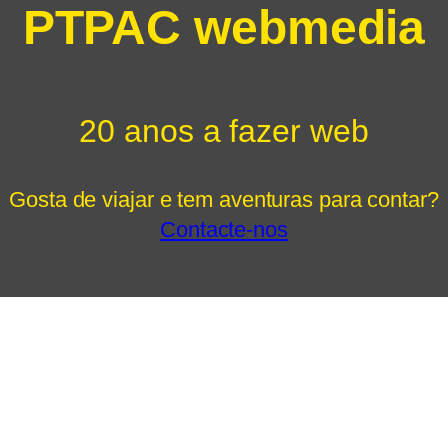
PTPAC webmedia
20 anos a fazer web
Gosta de viajar e tem aventuras para contar?
Contacte-nos