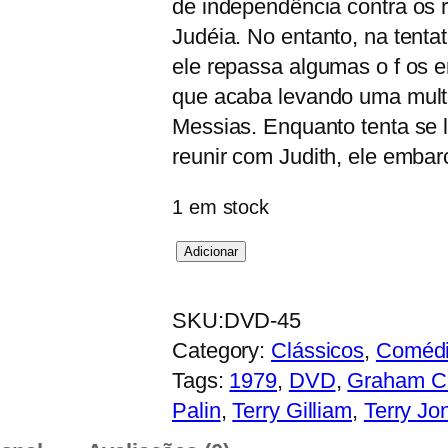
de independência contra os 
Judéia. No entanto, na tenta
ele repassa algumas o f os 
que acaba levando uma multi
Messias. Enquanto tenta se l
reunir com Judith, ele embar
1 em stock
Q
Adicionar
u
a
SKU:
DVD-45
n
Category:
Clássicos
, 
Coméd
t
Tags:
1979
, 
DVD
, 
Graham 
i
Palin
, 
Terry Gilliam
, 
Terry Jo
d