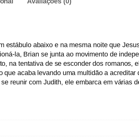
ional
Avaliações (0)
a
d
e
d
e
 estábulo abaixo e na mesma noite que Jesus,
A
ssioná-la, Brian se junta ao movimento de indep
v
to, na tentativa de se esconder dos romanos, 
i
o que acaba levando uma multidão a acreditar 
d
e se reunir com Judith, ele embarca em várias 
a
d
e
B
r
i