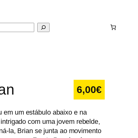
ar
ian
6,00
€
u em um estábulo abaixo e na
 intrigado com uma jovem rebelde,
oná-la, Brian se junta ao movimento