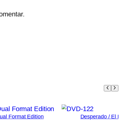
omentar.
Dual Format Edition
Desperado / El Mariac
3
Ad