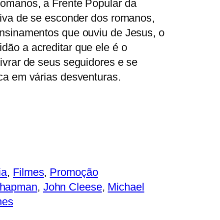
romanos, a Frente Popular da
tiva de se esconder dos romanos,
ensinamentos que ouviu de Jesus, o
dão a acreditar que ele é o
ivrar de seus seguidores e se
ca em várias desventuras.
ia
, 
Filmes
, 
Promoção
Chapman
, 
John Cleese
, 
Michael
nes