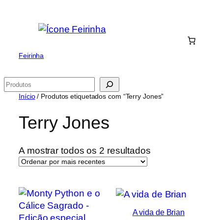
Saltar
para
o
conteúdo
Feirinha
Pesquisar
Início
/ Produtos etiquetados com “Terry Jones”
Terry Jones
Ordenado
A mostrar todos os 2 resultados
por
mais
recentes
A vida de Brian