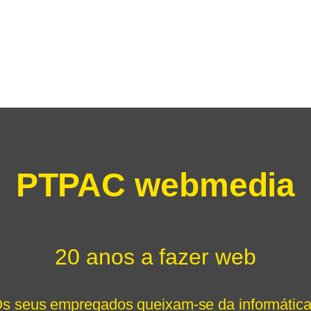
PTPAC webmedia
20 anos a fazer web
s seus empregados queixam-se da informátic