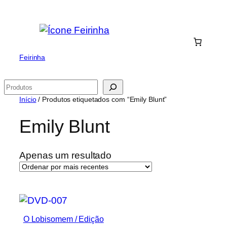
Saltar
para
o
conteúdo
Feirinha
Pesquisar
Início
/ Produtos etiquetados com “Emily Blunt”
Emily Blunt
Apenas um resultado
O Lobisomem / Edição