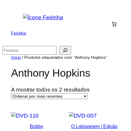
Saltar
para
o
conteúdo
Feirinha
Pesquisar
Início
/ Produtos etiquetados com “Anthony Hopkins”
Anthony Hopkins
Ordenado
A mostrar todos os 2 resultados
por
mais
recentes
Bobby
O Lobisomem / Edição