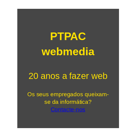
PTPAC
webmedia
20 anos a fazer web
Os seus empregados queixam-
se da informática?
Contacte-nos