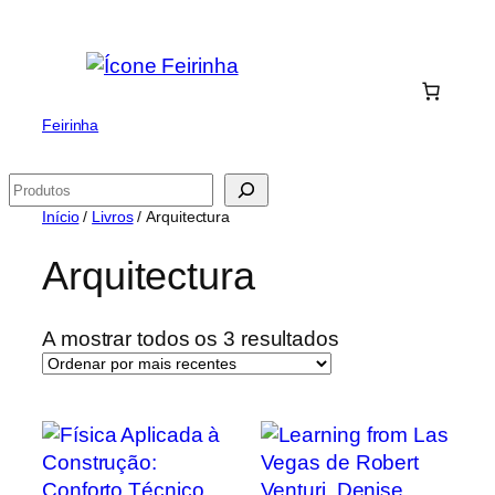
Saltar
para
o
conteúdo
Feirinha
Pesquisar
Início
/
Livros
/ Arquitectura
Arquitectura
Ordenado
A mostrar todos os 3 resultados
por
mais
recentes