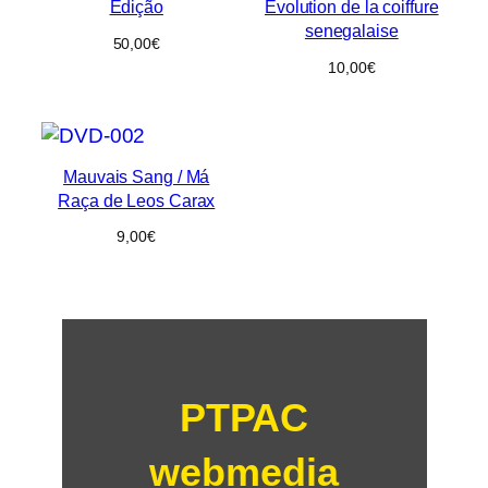
Edição
Evolution de la coiffure
senegalaise
50,00
€
10,00
€
Mauvais Sang / Má
Raça de Leos Carax
9,00
€
PTPAC
webmedia