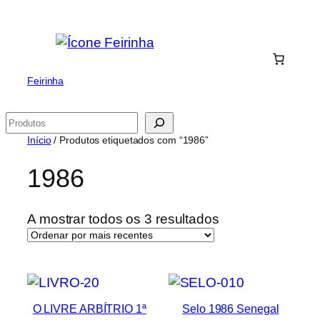
Saltar
para
o
conteúdo
Feirinha
Pesquisar
Início
/ Produtos etiquetados com “1986”
1986
Ordenado
A mostrar todos os 3 resultados
por
mais
recentes
O LIVRE ARBÍTRIO 1ª
Selo 1986 Senegal