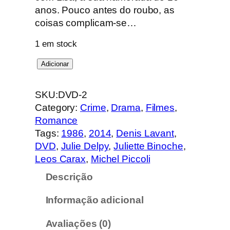
anos. Pouco antes do roubo, as
coisas complicam-se…
1 em stock
Q
Adicionar
u
a
SKU:
DVD-2
n
Category:
Crime
, 
Drama
, 
Filmes
, 
t
Romance
i
Tags:
1986
, 
2014
, 
Denis Lavant
, 
d
DVD
, 
Julie Delpy
, 
Juliette Binoche
, 
a
Leos Carax
, 
Michel Piccoli
d
Descrição
e
d
Informação adicional
e
M
Avaliações (0)