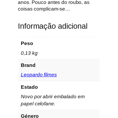
e
anos. Pouco antes do roubo, as
L
coisas complicam-se…
e
o
Informação adicional
s
C
a
Peso
r
0,13 kg
a
x
Brand
Leopardo filmes
Estado
Novo por abrir embalado em
papel celofane.
Género