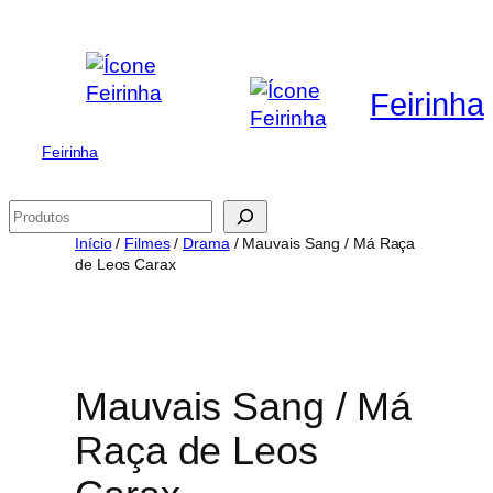
Saltar
para
o
Feirinha
conteúdo
Feirinha
Pesquisar
Início
/
Filmes
/
Drama
/ Mauvais Sang / Má Raça
de Leos Carax
Mauvais Sang / Má
Raça de Leos