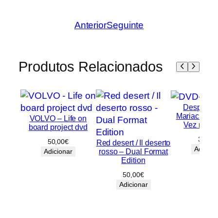
Anterior
Seguinte
Produtos Relacionados
Desperado
Mariachi / 
VOLVO – Life on
Vez no M
board project dvd
30,00
50,00
€
Red desert / Il deserto
Adicion
rosso – Dual Format
Adicionar
Edition
50,00
€
Adicionar