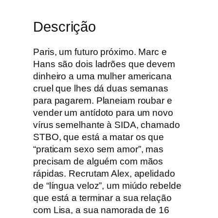
a
u
Descrição
v
a
i
Paris, um futuro próximo. Marc e
s
Hans são dois ladrões que devem
S
dinheiro a uma mulher americana
a
cruel que lhes dá duas semanas
n
para pagarem. Planeiam roubar e
g
vender um antídoto para um novo
/
vírus semelhante à SIDA, chamado
M
STBO, que está a matar os que
á
“praticam sexo sem amor”, mas
R
precisam de alguém com mãos
a
rápidas. Recrutam Alex, apelidado
ç
de “língua veloz”, um miúdo rebelde
a
que está a terminar a sua relação
d
com Lisa, a sua namorada de 16